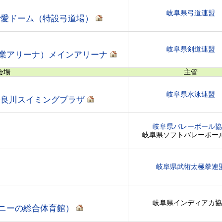
岐阜県弓道連盟
で愛ドーム（特設弓道場）
岐阜県剣道連盟
業アリーナ）メインアリーナ
会場
主管
岐阜県水泳連盟
長良川スイミングプラザ
岐阜県バレーボール協
岐阜県ソフトバレーボー
岐阜県武術太極拳連
岐阜県インディアカ協
ニーの総合体育館）