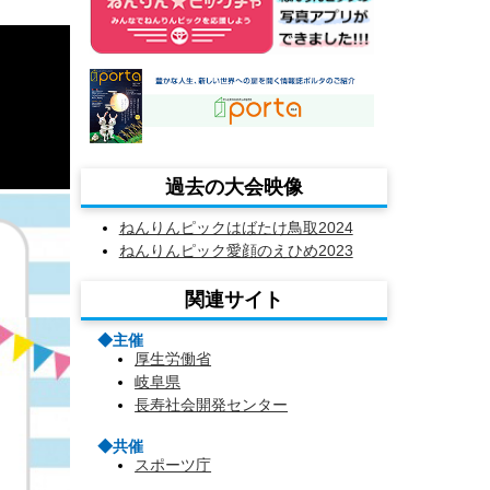
過去の大会映像
ねんりんピックはばたけ鳥取2024
ねんりんピック愛顔のえひめ2023
関連サイト
◆主催
厚生労働省
岐阜県
長寿社会開発センター
◆共催
スポーツ庁