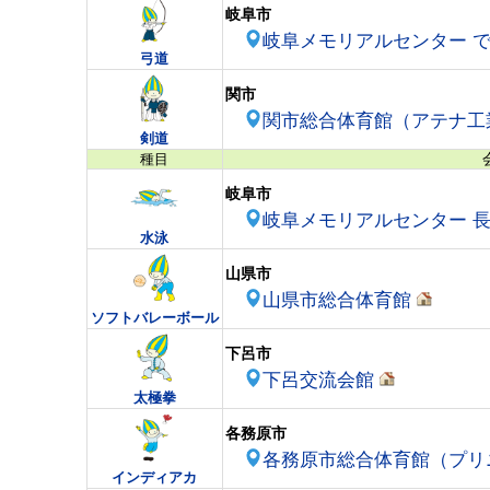
岐阜市
岐阜メモリアルセンター 
弓道
関市
関市総合体育館（アテナ工
剣道
種目
岐阜市
岐阜メモリアルセンター 
水泳
山県市
山県市総合体育館
ソフトバレーボール
下呂市
下呂交流会館
太極拳
各務原市
各務原市総合体育館（プリ
インディアカ