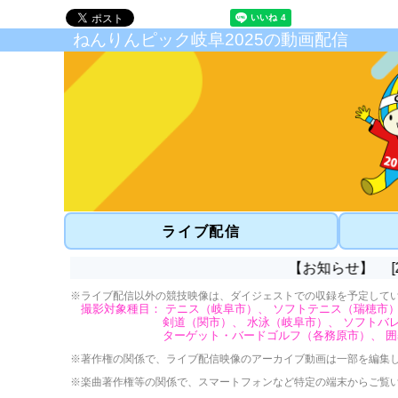
ねんりんピック岐阜2025の動画配信
ライブ配信
【お知らせ】 [2025/12
※ライブ配信以外の競技映像は、ダイジェストでの収録を予定して
撮影対象種目：
テニス
（岐阜市）、
ソフトテニス
（瑞穂市
剣道
（関市）、
水泳
（岐阜市）、
ソフトバ
ターゲット・バードゴルフ
（各務原市）、
囲
※著作権の関係で、ライブ配信映像のアーカイブ動画は一部を編集
※楽曲著作権等の関係で、スマートフォンなど特定の端末からご覧