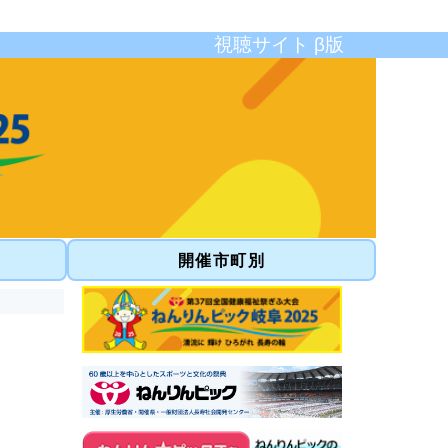
視聴サイト β版
開催市町別
。
、