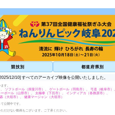
競技別
都道府県別
/10] すべてのアーカイブ映像を公開いたしました
います。
）、
ソフトボール
（揖斐川市）、
ゲートボール
（羽島市）、
弓道
（岐阜市）
レーボール
（山県市）、
太極拳
（下呂市）、
インディアカ
（各務原市）、
碁
（大垣市）、
健康マージャン
（大垣市）
して公開中です。
いただけない動画もございます。ご了承ください。