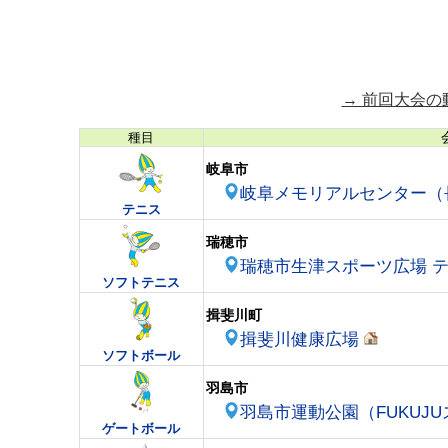
→ 前回大会
種目
岐阜市
岐阜メモリアルセンター（
テニス
瑞穂市
瑞穂市生津スポーツ広場 
ソフトテニス
揖斐川町
揖斐川健康広場
ソフトボール
羽島市
羽島市運動公園（FUKUJ
ゲートボール